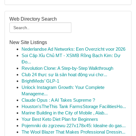
Web Directory Search
New Site Listings
Nederlandse Ad Networks: Een Overzicht voor 2026
Soi Cặp Xỉu Chủ MT - XSMB Rồng Bạch Kim: Dự
Đo...
Revolution Clone: A Step-by-Step Walkthrough
Club 24 thực sự là sân hoạt động vui chơ...
BrightMeds’ GLP-1
Unlock Instagram Growth: Your Complete
Manageme...
Claude Opus : A AI Takes Supreme ?
Houston'sTheThis Tank FarmsStorage FacilitiesHo...
Marine Building in the City of Mobile , Alab...
Your Best Keto Diet Plan for Beginners
Pojemniki do zgrzewu 227x178x45: Idealne do gas...
The Wool Blazer That Makes Professional Dressin...