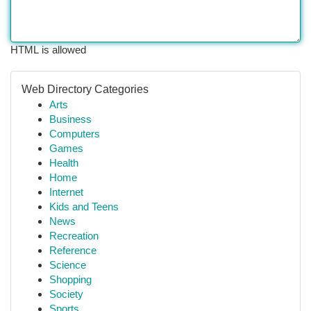
HTML is allowed
Web Directory Categories
Arts
Business
Computers
Games
Health
Home
Internet
Kids and Teens
News
Recreation
Reference
Science
Shopping
Society
Sports