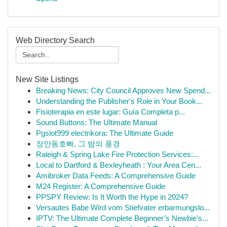
Web Directory Search
New Site Listings
Breaking News: City Council Approves New Spend...
Understanding the Publisher's Role in Your Book...
Fisioterapia en este lugar: Guía Completa p...
Sound Buttons: The Ultimate Manual
Pgslot999 electrikora: The Ultimate Guide
장안동호빠, 그 밤의 풍경
Raleigh & Spring Lake Fire Protection Services:...
Local to Dartford & Bexleyheath : Your Area Cen...
Amibroker Data Feeds: A Comprehensive Guide
M24 Register: A Comprehensive Guide
PPSPY Review: Is It Worth the Hype in 2024?
Versautes Babe Wird vom Stiefvater erbarmungslo...
IPTV: The Ultimate Complete Beginner’s Newbie’s...