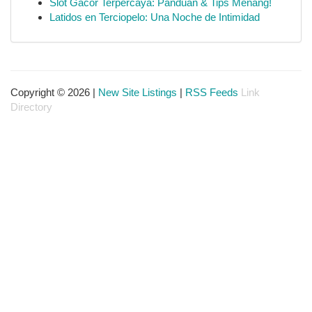
Slot Gacor Terpercaya: Panduan & Tips Menang!
Latidos en Terciopelo: Una Noche de Intimidad
Copyright © 2026 |
New Site Listings
|
RSS Feeds
Link
Directory