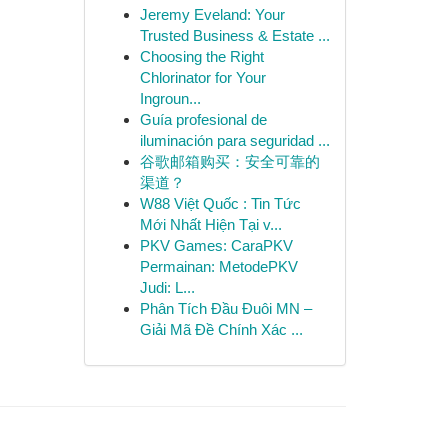
Jeremy Eveland: Your
Trusted Business & Estate ...
Choosing the Right
Chlorinator for Your
Ingroun...
Guía profesional de
iluminación para seguridad ...
谷歌邮箱购买：安全可靠的
渠道？
W88 Việt Quốc : Tin Tức
Mới Nhất Hiện Tại v...
PKV Games: CaraPKV
Permainan: MetodePKV
Judi: L...
Phân Tích Đầu Đuôi MN –
Giải Mã Đề Chính Xác ...