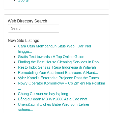
Sports
Web Directory Search
New Site Listings
Cara Utuh Membangun Situs Web : Dari Nol
hingga...
Gratis Text towards : A Top Online Guide
Finding the Best House Cleaning Services in Pho...
Resto Indo: Sensasi Rasa Indonesia di Wilayah
Remodeling Your Apartment Bathroom: A Hand...
Vybz Kartel's Enterprise Projects: Past the Tunes
Nowy Operator Komórkowy – Co Zmieni Na Polskim
...
Chung Cư sunrise bay hạ long
Bảng dự đoán MB Win2888 Asia Cao nhất
Uners&auml;ttliches Babe Wird vom Lehrer
schonu...