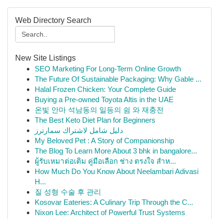
Web Directory Search
New Site Listings
SEO Marketing For Long-Term Online Growth
The Future Of Sustainable Packaging: Why Gable ...
Halal Frozen Chicken: Your Complete Guide
Buying a Pre-owned Toyota Altis in the UAE
온빛 안마 석남동의 일등의 쉼 와 재충전
The Best Keto Diet Plan for Beginners
دليل شامل لاشتراك سمارترز
My Beloved Pet : A Story of Companionship
The Blog To Learn More About 3 bhk in bangalore...
ผู้รับเหมาต่อเติม คู่มือเลือก ช่าง ตรงใจ สำห...
How Much Do You Know About Neelambari Adivasi
H...
질 성형 수술 후 관리
Kosovar Eateries: A Culinary Trip Through the C...
Nixon Lee: Architect of Powerful Trust Systems