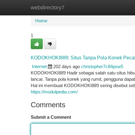
webdirectory7
Home
New Site Listings
Add Site
Ca
Home
1
KODOKHOKI889: Situs Tanpa Pola Konek Pecah 
Internet
202 days ago
christopher7c84psw5
KODOKHOKI889 Hadir sebagai salah satu situs hibur
lancar. Tanpa pola konek yang rumit, pengguna dap
Hal ini membuat KODOKHOKI889 sering disebut seba
https://modulpedia.com/
Comments
Submit a Comment