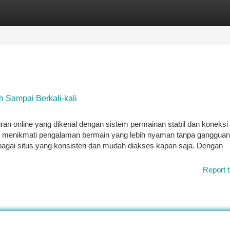
tegories
Register
Login
Sampai Berkali-kali
an online yang dikenal dengan sistem permainan stabil dan koneksi
at menikmati pengalaman bermain yang lebih nyaman tanpa gangguan 
gai situs yang konsisten dan mudah diakses kapan saja. Dengan
Report t