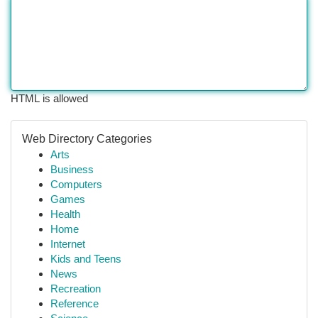
HTML is allowed
Web Directory Categories
Arts
Business
Computers
Games
Health
Home
Internet
Kids and Teens
News
Recreation
Reference