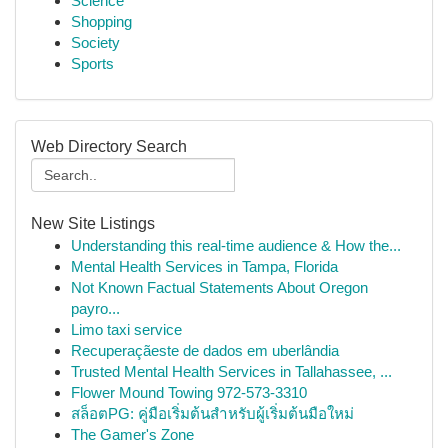
Science
Shopping
Society
Sports
Web Directory Search
New Site Listings
Understanding this real-time audience & How the...
Mental Health Services in Tampa, Florida
Not Known Factual Statements About Oregon
payro...
Limo taxi service
Recuperaçãeste de dados em uberlândia
Trusted Mental Health Services in Tallahassee, ...
Flower Mound Towing 972-573-3310
สล็อตPG: คู่มือเริ่มต้นสำหรับผู้เริ่มต้นมือใหม่
The Gamer's Zone