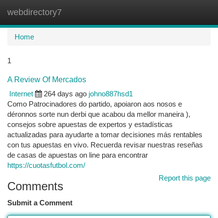
webdirectory7
Togg
navi
Home
1
A Review Of Mercados
Internet
264 days ago
johno887hsd1
Como Patrocinadores do partido, apoiaron aos nosos e
déronnos sorte nun derbi que acabou da mellor maneira ),
consejos sobre apuestas de expertos y estadísticas
actualizadas para ayudarte a tomar decisiones más rentables
con tus apuestas en vivo. Recuerda revisar nuestras reseñas
de casas de apuestas on line para encontrar
https://cuotasfutbol.com/
Report this page
Comments
Submit a Comment