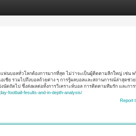
tegories
Register
Login
่แฟนบอลทั่วโลกต้องการมากที่สุด ไม่ว่าจะเป็นผู้ติดตามลีกใหญ่ เช่น พรี
ลีกเอเชีย รวมไปถึงบอลถ้วยต่าง ๆ การรู้ผลบอลและสถานการณ์ล่าสุดช่วยใ
งนัดถัดไป ซึ่งส่งผลต่อทั้งการวิเคราะห์บอล การติดตามทีมรัก และการ
day-football-fesults-and-in-depth-analysis/
Report t