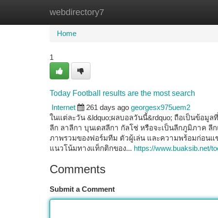
webdirectory7
Home
New Site Listings
Add Site
Ca
Home
1
Today Football results are the most search
Internet
261 days ago
georgesx975uem2
ในแต่ละวัน &ldquo;ผลบอลวันนี้&rdquo; ถือเป็นข้อมูลที
ลีก ลาลีกา บุนเดสลีกา กัลโช่ หรือจะเป็นลีกภูมิภาค 
ภาพรวมของฟอร์มทีม ตัวผู้เล่น และความพร้อมก่อนแข่
แนวโน้มทางแท็กติกของ...
https://www.buaksib.net/to
Comments
Submit a Comment