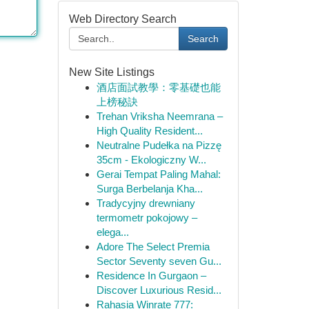
Web Directory Search
Search
New Site Listings
酒店面試教學：零基礎也能
上榜秘訣
Trehan Vriksha Neemrana –
High Quality Resident...
Neutralne Pudełka na Pizzę
35cm - Ekologiczny W...
Gerai Tempat Paling Mahal:
Surga Berbelanja Kha...
Tradycyjny drewniany
termometr pokojowy –
elega...
Adore The Select Premia
Sector Seventy seven Gu...
Residence In Gurgaon –
Discover Luxurious Resid...
Rahasia Winrate 777: