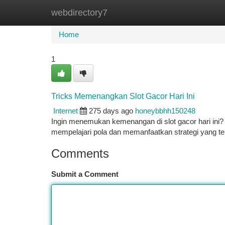
webdirectory7
Home
New Site Listings
Add Site
Ca
Home
1
Tricks Memenangkan Slot Gacor Hari Ini
Internet
275 days ago
honeybbhh150248
Ingin menemukan kemenangan di slot gacor hari ini? 
mempelajari pola dan memanfaatkan strategi yang tep
Comments
Submit a Comment