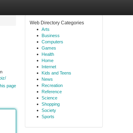
Web Directory Categories
Arts
Business
Computers
Games
Health
Home
Internet
an
Kids and Teens
iz/
News
Recreation
his page
Reference
Science
Shopping
Society
Sports