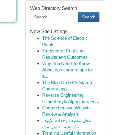
Web Directory Search
Search
New Site Listings
The Science of Electric
Plants
7mthscore: Real-time
Results and Outcomes
Why You Need To Know
About gps camera app for
a...
The Blog On GPS Stamp
Camara app
Reverse Engineering
Citadel-Style Algorithms Fo...
Comprehensive Website
Review & Analysis
محل تنظيف وحدات تكييف
بالدرعية : حلول مت...
Trending Useful Information