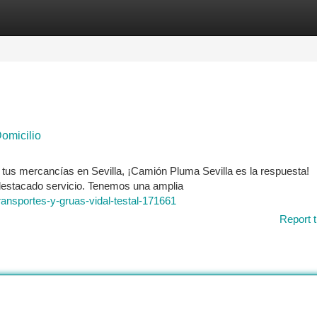
tegories
Register
Login
Domicilio
e tus mercancías en Sevilla, ¡Camión Pluma Sevilla es la respuesta!
destacado servicio. Tenemos una amplia
ransportes-y-gruas-vidal-testal-171661
Report t