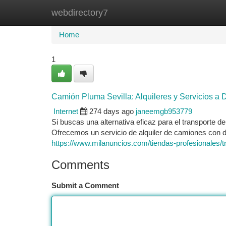
webdirectory7
Home
New Site Listings
Add Site
Ca
Home
1
Camión Pluma Sevilla: Alquileres y Servicios a 
Internet
274 days ago
janeemgb953779
Si buscas una alternativa eficaz para el transporte d
Ofrecemos un servicio de alquiler de camiones con 
https://www.milanuncios.com/tiendas-profesionales/t
Comments
Submit a Comment