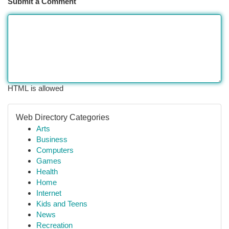
Submit a Comment
HTML is allowed
Web Directory Categories
Arts
Business
Computers
Games
Health
Home
Internet
Kids and Teens
News
Recreation