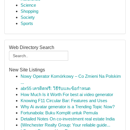
Science
Shopping
Society
Sports
Web Directory Search
New Site Listings
Nowy Operator Komórkowy – Co Zmieni Na Polskim
...
abr55 เครดิตฟรี: วิธีรับและข้อกำหนด
How Much Is it Worth For best ai video generator
Knowing F11 Circular Bar: Features and Uses
Why Ai avatar generator is a Trending Topic Now?
Fortunabola: Buku Komplit untuk Pemula
Detailed Notes On co-investment real estate India
{Winchester Realty Group: Your reliable guide...