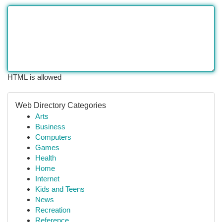
HTML is allowed
Web Directory Categories
Arts
Business
Computers
Games
Health
Home
Internet
Kids and Teens
News
Recreation
Reference