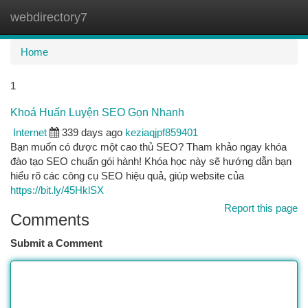
webdirectory7
Togg
navi
Home
1
Khoá Huấn Luyện SEO Gọn Nhanh
Internet
339 days ago
keziaqjpf859401
Bạn muốn có được một cao thủ SEO? Tham khảo ngay khóa
đào tạo SEO chuẩn gói hành! Khóa học này sẽ hướng dẫn bạn
hiểu rõ các công cụ SEO hiệu quả, giúp website của
https://bit.ly/45HklSX
Report this page
Comments
Submit a Comment