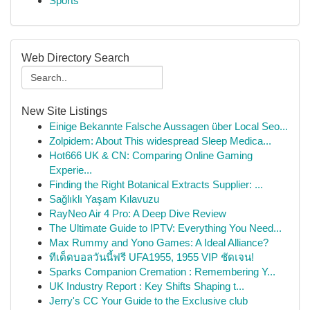
Sports
Web Directory Search
New Site Listings
Einige Bekannte Falsche Aussagen über Local Seo...
Zolpidem: About This widespread Sleep Medica...
Hot666 UK & CN: Comparing Online Gaming
Experie...
Finding the Right Botanical Extracts Supplier: ...
Sağlıklı Yaşam Kılavuzu
RayNeo Air 4 Pro: A Deep Dive Review
The Ultimate Guide to IPTV: Everything You Need...
Max Rummy and Yono Games: A Ideal Alliance?
ทีเด็ดบอลวันนี้ฟรี UFA1955, 1955 VIP ชัดเจน!
Sparks Companion Cremation : Remembering Y...
UK Industry Report : Key Shifts Shaping t...
Jerry's CC Your Guide to the Exclusive club