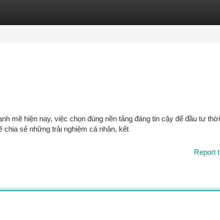
tegories
Register
Login
nh mẽ hiện nay, việc chọn đúng nền tảng đáng tin cậy để đầu tư thời
sẽ chia sẻ những trải nghiệm cá nhân, kết
Report t