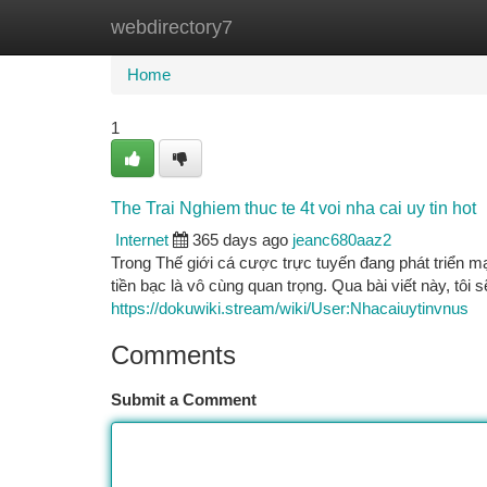
webdirectory7
Home
New Site Listings
Add Site
Ca
Home
1
The Trai Nghiem thuc te 4t voi nha cai uy tin hot
Internet
365 days ago
jeanc680aaz2
Trong Thế giới cá cược trực tuyến đang phát triển mạ
tiền bạc là vô cùng quan trọng. Qua bài viết này, tôi 
https://dokuwiki.stream/wiki/User:Nhacaiuytinvnus
Comments
Submit a Comment