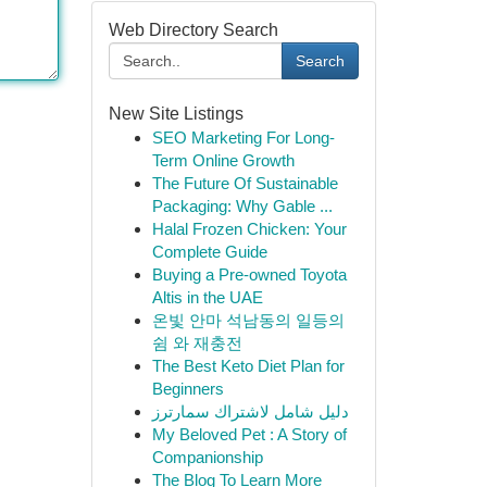
Web Directory Search
Search
New Site Listings
SEO Marketing For Long-
Term Online Growth
The Future Of Sustainable
Packaging: Why Gable ...
Halal Frozen Chicken: Your
Complete Guide
Buying a Pre-owned Toyota
Altis in the UAE
온빛 안마 석남동의 일등의
쉼 와 재충전
The Best Keto Diet Plan for
Beginners
دليل شامل لاشتراك سمارترز
My Beloved Pet : A Story of
Companionship
The Blog To Learn More