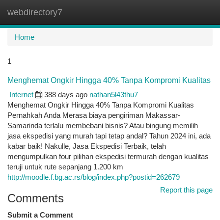
webdirectory7
Togg
navi
Home
1
Menghemat Ongkir Hingga 40% Tanpa Kompromi Kualitas
Internet
388 days ago
nathan5l43thu7
Menghemat Ongkir Hingga 40% Tanpa Kompromi Kualitas
Pernahkah Anda Merasa biaya pengiriman Makassar-
Samarinda terlalu membebani bisnis? Atau bingung memilih
jasa ekspedisi yang murah tapi tetap andal? Tahun 2024 ini, ada
kabar baik! Nakulle, Jasa Ekspedisi Terbaik, telah
mengumpulkan four pilihan ekspedisi termurah dengan kualitas
teruji untuk rute sepanjang 1.200 km
http://moodle.f.bg.ac.rs/blog/index.php?postid=262679
Report this page
Comments
Submit a Comment