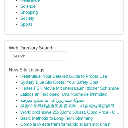
Reference
Science
Shopping
Society
Sports
Web Directory Search
New Site Listings
Retatrutide: Your Detailed Guide to Proper Use
Sydney Blue Slip Costs: Your Safety Cost
Hartes FSK Movie Mit uners&auml;ttlicher Schlampe
Latidos en Terciopelo: Una Noche de Intimidad
عضويّة سمارترز: كل ما تحتاج معرفته
探索唯美品牌故事與產業洞察，打造獨特酒店經歷
Worki próżniowe 25x30cm: 500szt. Good Price - O...
Basic Methods to Long-Term Slimming
Cómo la IA está transformando el turismo: una n...