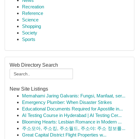
News
Recreation
Reference
Science
Shopping
Society
Sports
Web Directory Search
New Site Listings
Memahami Jaring Galvanis: Fungsi, Manfaat, ser...
Emergency Plumber: When Disaster Strikes
Educational Documents Required for Apostille in...
AI Testing Course in Hyderabad | AI Testing Cer...
Blooming Hearts: Lesbian Romance in Modern ...
주소모아, 주소킹, 주소월드, 주소야: 주소 정보를...
Great Capital District Flight Properties w...