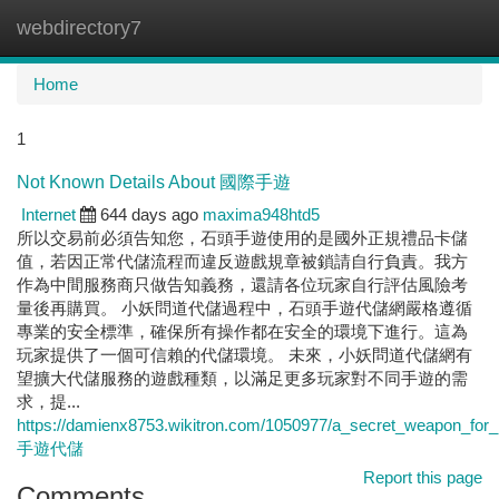
webdirectory7
Togg
navi
Home
1
Not Known Details About 國際手遊
Internet
644 days ago
maxima948htd5
所以交易前必須告知您，石頭手遊使用的是國外正規禮品卡儲
值，若因正常代儲流程而違反遊戲規章被鎖請自行負責。我方
作為中間服務商只做告知義務，還請各位玩家自行評估風險考
量後再購買。 小妖問道代儲過程中，石頭手遊代儲網嚴格遵循
專業的安全標準，確保所有操作都在安全的環境下進行。這為
玩家提供了一個可信賴的代儲環境。 未來，小妖問道代儲網有
望擴大代儲服務的遊戲種類，以滿足更多玩家對不同手遊的需
求，提...
https://damienx8753.wikitron.com/1050977/a_secret_weapon_for_
手遊代儲
Report this page
Comments